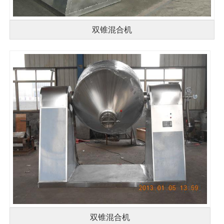
双锥混合机
双锥混合机