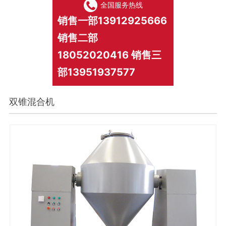
全国服务热线
销售一部13912925666
销售二部
18052020416 销售三
部13951937577
双锥混合机