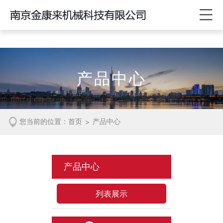
产品中心
您当前的位置：
首页
产品中心
>
产品中心
列表展示